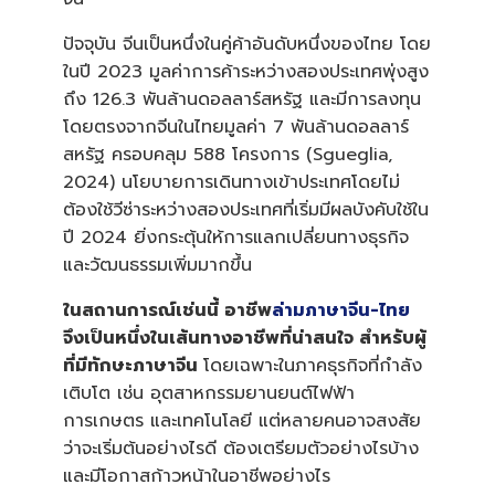
li
g
ปัจจุบัน จีนเป็นหนึ่งในคู่ค้าอันดับหนึ่งของไทย โดย
h
t
p
ในปี 2023 มูลค่าการค้าระหว่างสองประเทศพุ่งสูง
r
o
ถึง 126.3 พันล้านดอลลาร์สหรัฐ และมีการลงทุน
n
u
โดยตรงจากจีนในไทยมูลค่า 7 พันล้านดอลลาร์
n
c
สหรัฐ ครอบคลุม 588 โครงการ (Sgueglia,
i
a
2024) นโยบายการเดินทางเข้าประเทศโดยไม่
ti
o
ต้องใช้วีซ่าระหว่างสองประเทศที่เริ่มมีผลบังคับใช้ใน
n
n
ปี 2024 ยิ่งกระตุ้นให้การแลกเปลี่ยนทางธุรกิจ
u
a
และวัฒนธรรมเพิ่มมากขึ้น
n
c
e
s
ในสถานการณ์เช่นนี้ อาชีพ
ล่ามภาษาจีน-ไทย
.
จึงเป็นหนึ่งในเส้นทางอาชีพที่น่าสนใจ สำหรับผู้
ที่มีทักษะภาษาจีน
โดยเฉพาะในภาคธุรกิจที่กำลัง
เติบโต เช่น อุตสาหกรรมยานยนต์ไฟฟ้า
การเกษตร และเทคโนโลยี แต่หลายคนอาจสงสัย
ว่าจะเริ่มต้นอย่างไรดี ต้องเตรียมตัวอย่างไรบ้าง
และมีโอกาสก้าวหน้าในอาชีพอย่างไร