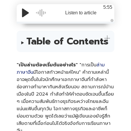
5:55
Listen to article
A
u
d
i
Table of Contents
o
i
s
g
e
n
e
"เป็นล่ามต้องเริ่มต้นอย่างไร"
"การเป็น
ล่าม
r
a
ภาษาจีน
มีโอกาสก้าวหน้าแค่ไหน" คำถามเหล่านี้
t
e
อาจผุดขึ้นในใจนักศึกษาเอกภาษาจีนที่กำลังหา
d
b
y
ช่องทางทำมาหากินหลังเรียนจบ สถานการณ์บ้าน
A
I
เมืองในปี 2024 กำลังทำให้คำตอบชัดเจนขึ้นเรื่อย
a
n
ๆ เมื่อความสัมพันธ์ทางธุรกิจระหว่างไทยและจีน
d
m
แน่นแฟ้นขึ้นทุกวัน โอกาสทางธุรกิจและอาชีพก็
a
y
ย่อมตามด้วย พูดได้เลยว่าแม้ผู้เขียนเองยังรู้สึก
h
a
เสียดายที่เมื่อก่อนไม่ได้จริงจังกับการเรียนภาษา
v
e
จีน
s